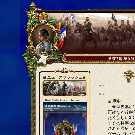
ニュースフラッシュ
・Best Selection of Games
歴史
全世界累計2
正統なる後継
たく新しい3
ックの見事な
された歴史上
ゲームプレイ