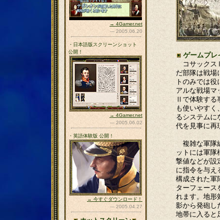
→ 4Gamer.net
--- 2005.06.20
・日本語版スクリーンショット
公開！
ゲームプレ
コサックスⅡ
だ部隊は戦場
トのみでは役に
アルな戦場マ
Ⅱで体験する
も使いやすく
→ 4Gamer.net
るシステムに
--- 2005.06.02
代を見事に再
・英語体験版 公開！
複雑な軍隊編
ットには軍隊
撃値などが設
に指令を与え
構成された軍
ターフェース
れます。地形
→ 今すぐダウンロード！
影から発砲し
--- 2005.04.27
地帯に入ると