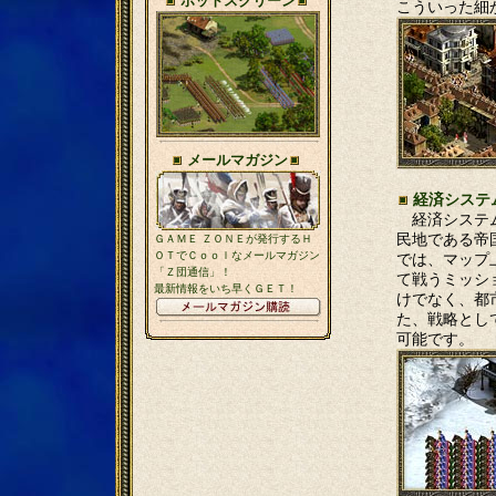
ホットスクリーン
こういった細
メールマガジン
経済システ
経済システム
民地である帝
ＧＡＭＥ ＺＯＮＥが発行するＨ
ＯＴでＣｏｏｌなメールマガジン
では、マップ
「Ｚ団通信」！
て戦うミッシ
最新情報をいち早くＧＥＴ！
けでなく、都
た、戦略とし
可能です。