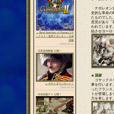
ナポレオン1
史的な革命の
たものでした
意見があり「
われています
結させヨーロ
→ Best Selection of Gamesコサ
ックスⅡ～皇帝ナポレオン～日本
語版
--- 2006.09.11
・日本語体験版 公開！
国家
コサックスⅡ
→ 今すぐダウンロード！
事を行います
--- 2005.06.29
ったフランス
トが登場しま
・日本語版ＰＶ 公開！
力を有します